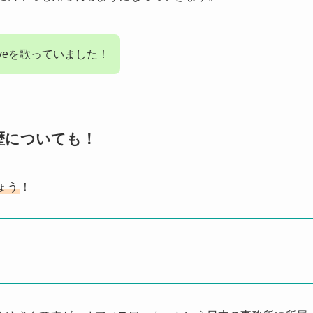
iveを歌っていました！
歴についても！
ょう
！