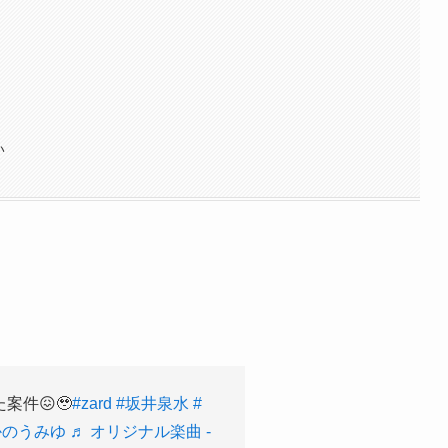
い
件😖🥹
#zard
#坂井泉水
#
かのうみゆ
♬ オリジナル楽曲 -