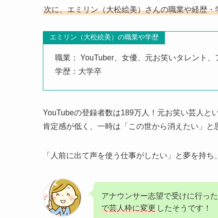
次に、エミリン（大松絵美）さんの職業や経歴・
エミリン（大松絵美）の職業や学歴
職業： YouTuber、女優、元お笑いタレン
学歴：大学卒
YouTubeの登録者数は189万人！元お笑い芸
肯定感が低く、一時は「この世から消えたい」と
「人前に出て声を使う仕事がしたい」と夢を持ち
アナウンサー志望で受けに行った
で芸人枠に変更
したそうです！