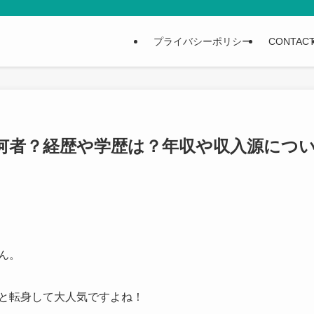
プライバシーポリシー
CONTAC
何者？経歴や学歴は？年収や収入源につ
さん。
rへと転身して大人気ですよね！